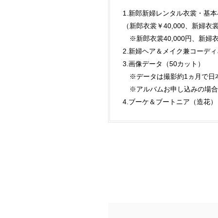
1.新郎新婦レンタル衣裳・基
（新郎衣裳￥40,000、新婦衣
※新郎衣裳40,000円、新婦
2.新婦ヘア＆メイク兼コーデ
3.画像データ（50カット）
※データは撮影約1ヵ月で日
※アルバムお申し込みの場合
4.ブーケ＆ブートニア（造花）