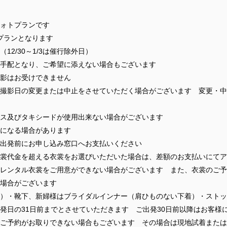
ォトプランです
プランとなります
2/30～1/3は催行除外日）
手配となり、ご希望に添えない場合もございます
影はお受けできません
撮影日の変更または中止をさせていただく場合がございます 変更・中
ス及びタキシードが使用出来ない場合がございます
になる場合があります
出発前にお申し込み窓口へお支払いください
裳代金を超える衣裳をお選びいただいた場合は、差額のお支払いにてア
レンタル衣裳をご用意ができない場合がございます また、衣裳のご予
場合がございます
）・靴下、新婦様はブライダルインナー（肩ひものない下着）・ストッ
発日の31日前までとさせていただきます ご出発30日前以降はお客様
ご予約がお取りできない場合もございます その場合は現地試着または