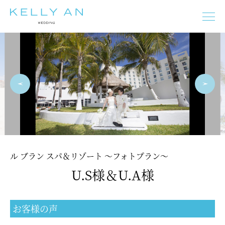
タヒチ
モルディブ
ニューカレドニア
フィジー
バリ島
イタリア
ギリシャ
オーストラリア
フランス
スペイン
プーケット
マルタ
チェコ
ドイツ
オーストリア
ニュージーランド
ル ブラン スパ＆リゾート ～フォトプラン～
U.S様＆U.A様
モルディブ
タヒチ
バリ島
イタリア
フランス
スペイン
ギリシャ
マルタ
チェコ
オーストリア
お客様の声
ドイツ
エジプト
プーケット
オーストラリア