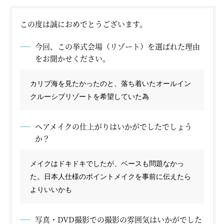
この度は誠におめでとうございます。
オーストラリア
モルディブ
タヒチ
今回、この挙式会場（リゾート）を選ばれた理由
ニューカレドニア
フィジー
バリ島
イタリア
をお聞かせください。
ギリシャ
フランス
スペイン
カンクン
プーケット
カリブ海を見たかったのと、落ち着いたオールイン
クルーシブリゾートを希望していた為
ヘアメイクの仕上がりはいかがでしたでしょう
か？
横浜サロン
大阪サロン
メイクはドキドキでしたが、ベースも問題なかっ
た。日本人仕様のポイントメイクを事前に伝えたら
よりいいかも
写真・DVD撮影での撮影の雰囲気はいかがでした