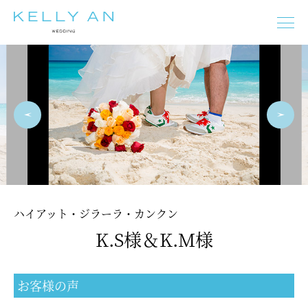
タヒチ
モルディブ
ニューカレドニア
フィジー
バリ島
イタリア
ギリシャ
オーストラリア
フランス
スペイン
プーケット
マルタ
チェコ
ドイツ
オーストリア
ニュージーランド
ハイアット・ジラーラ・カンクン
K.S様＆K.M様
モルディブ
タヒチ
バリ島
イタリア
フランス
スペイン
ギリシャ
マルタ
チェコ
オーストリア
お客様の声
ドイツ
エジプト
プーケット
オーストラリア