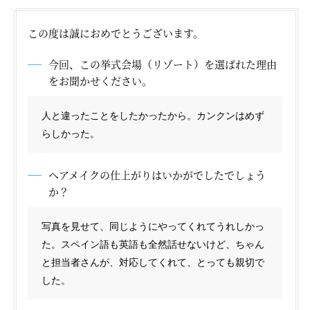
この度は誠におめでとうございます。
オーストラリア
モルディブ
タヒチ
今回、この挙式会場（リゾート）を選ばれた理由
ニューカレドニア
フィジー
バリ島
イタリア
をお聞かせください。
ギリシャ
フランス
スペイン
カンクン
プーケット
人と違ったことをしたかったから。カンクンはめず
らしかった。
ヘアメイクの仕上がりはいかがでしたでしょう
か？
横浜サロン
大阪サロン
写真を見せて、同じようにやってくれてうれしかっ
た。スペイン語も英語も全然話せないけど、ちゃん
と担当者さんが、対応してくれて、とっても親切で
した。