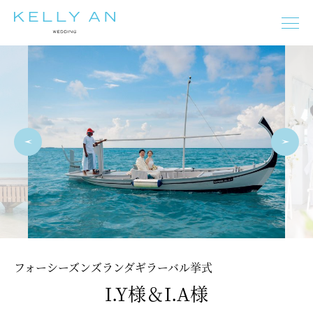
タヒチ
モルディブ
ニューカレドニア
フィジー
バリ島
イタリア
ギリシャ
オーストラリア
フランス
スペイン
プーケット
マルタ
チェコ
ドイツ
オーストリア
ニュージーランド
モルディブ
タヒチ
バリ島
イタリア
フランス
フォーシーズンズランダギラーバル挙式
スペイン
ギリシャ
マルタ
チェコ
オーストリア
I.Y様＆I.A様
ドイツ
エジプト
プーケット
オーストラリア