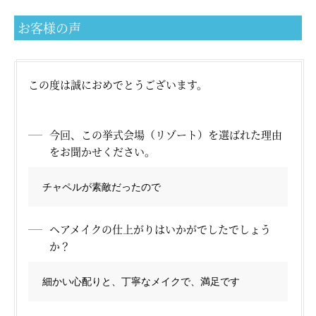
お客様の声
オーストラリア
モルディブ
タヒチ
ニューカレドニア
フィジー
バリ島
イタリア
この度は誠におめでとうございます。
ギリシャ
フランス
スペイン
カンクン
プーケット
今回、この挙式会場（リゾート）を選ばれた理由
をお聞かせください。
チャペルが素敵だったので
横浜サロン
大阪サロン
ヘアメイクの仕上がりはいかがでしたでしょう
か？
細かい心配りと、丁寧なメイクで、満足です