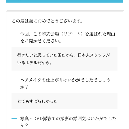
この度は誠におめでとうございます。
オーストラリア
モルディブ
タヒチ
ニューカレドニア
フィジー
バリ島
イタリア
今回、この挙式会場（リゾート）を選ばれた理由
ギリシャ
フランス
スペイン
カンクン
プーケット
をお聞かせください。
行きたいと思っていた国だから。日本人スタッフが
いるホテルだから。
ヘアメイクの仕上がりはいかがでしたでしょう
横浜サロン
大阪サロン
か？
とてもすばらしかった
写真・DVD撮影での撮影の雰囲気はいかがでした
か？