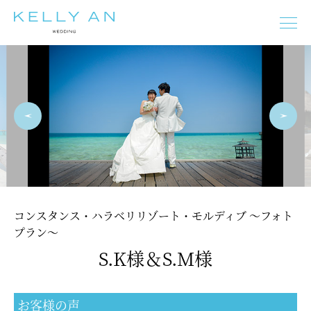
タヒチ
モルディブ
ニューカレドニア
フィジー
バリ島
イタリア
ギリシャ
オーストラリア
フランス
スペイン
プーケット
マルタ
チェコ
ドイツ
オーストリア
ニュージーランド
コンスタンス・ハラベリリゾート・モルディブ ～フォト
プラン～
S.K様＆S.M様
モルディブ
タヒチ
バリ島
イタリア
フランス
スペイン
ギリシャ
マルタ
チェコ
オーストリア
ドイツ
エジプト
プーケット
オーストラリア
お客様の声