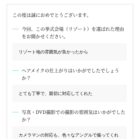
この度は誠におめでとうございます。
オーストラリア
モルディブ
タヒチ
今回、この挙式会場（リゾート）を選ばれた理由
ニューカレドニア
フィジー
バリ島
イタリア
をお聞かせください。
ギリシャ
フランス
スペイン
カンクン
プーケット
リゾート地の雰囲気が良かったから
ヘアメイクの仕上がりはいかがでしたでしょう
か？
横浜サロン
大阪サロン
とても丁寧で、親切に対応してくれた
写真・DVD撮影での撮影の雰囲気はいかがでした
か？
カメラマンの対応も、色々なアングルで撮ってくれ