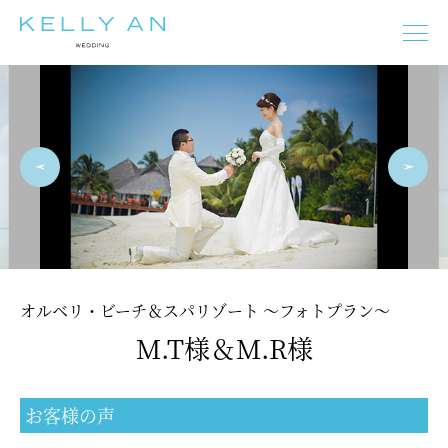
タヒチ
モルディブ
ニューカレドニア
フィジー
バリ島
イタリア
ギリシャ
オーストラリア
フランス
スペイン
プーケット
マルタ
チェコ
ドイツ
オーストリア
ニュージーランド
オルベリ・ビーチ＆スパリゾート ～フォトプラン～
M.T様＆M.R様
モルディブ
タヒチ
バリ島
イタリア
フランス
スペイン
ギリシャ
マルタ
チェコ
オーストリア
お客様の声
ドイツ
エジプト
プーケット
オーストラリア