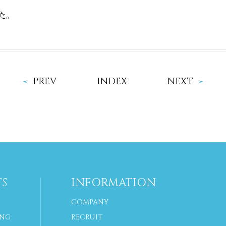
た。
PREV
INDEX
NEXT
S
INFORMATION
COMPANY
ING
RECRUIT