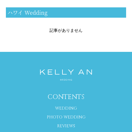
ハワイ Wedding
オーストラリア
モルディブ
タヒチ
ニューカレドニア
フィジー
バリ島
イタリア
記事がありません
ギリシャ
フランス
スペイン
カンクン
プーケット
横浜サロン
大阪サロン
CONTENTS
WEDDING
PHOTO WEDDING
REVIEWS