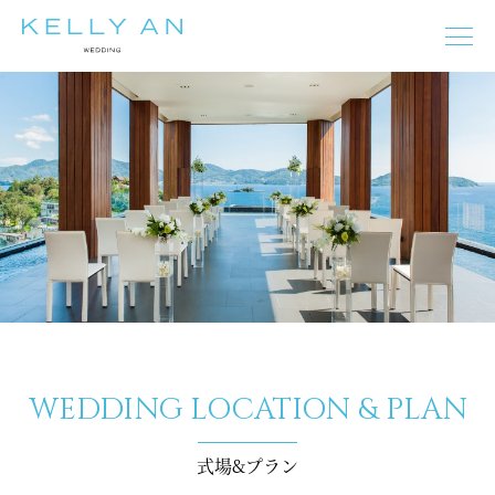
タヒチ
モルディブ
ニューカレドニア
フィジー
バリ島
イタリア
ギリシャ
オーストラリア
フランス
スペイン
プーケット
マルタ
チェコ
ドイツ
オーストリア
ニュージーランド
WEDDING LOCATION & PLAN
モルディブ
タヒチ
バリ島
イタリア
フランス
スペイン
ギリシャ
マルタ
チェコ
オーストリア
式場&プラン
ドイツ
エジプト
プーケット
オーストラリア