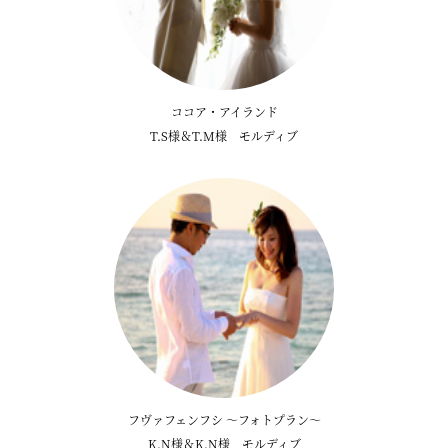
ココア・アイランド
T.S様＆T.M様 モルディブ
フヴァフェンフシ ～フォトプラン～
K.N様＆K.N様 モルディブ