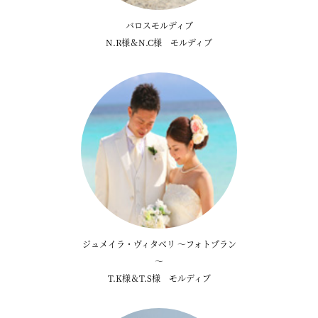
バロスモルディブ
N.R様＆N.C様 モルディブ
ジュメイラ・ヴィタベリ ～フォトプラン
～
T.K様＆T.S様 モルディブ