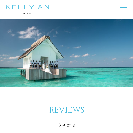
タヒチ
モルディブ
ニューカレドニア
フィジー
バリ島
イタリア
ギリシャ
オーストラリア
フランス
スペイン
プーケット
マルタ
チェコ
ドイツ
オーストリア
ニュージーランド
REVIEWS
モルディブ
タヒチ
バリ島
イタリア
フランス
スペイン
ギリシャ
マルタ
チェコ
オーストリア
クチコミ
ドイツ
エジプト
プーケット
オーストラリア